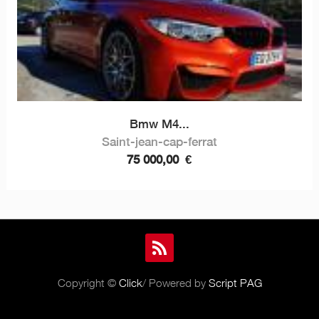
Bmw M4...
Saint-jean-cap-ferrat
75 000,00
€
Copyright ©
Click
/ Powered by
Script PAG