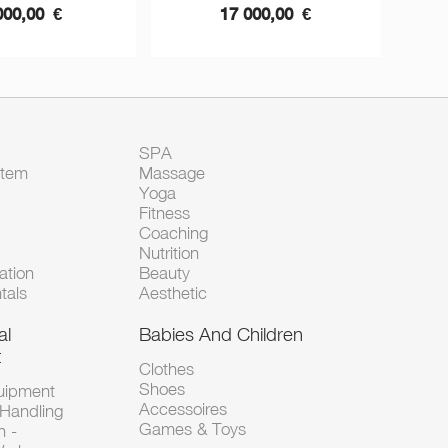
000,00
€
17 000,00
€
SPA
Item
Massage
Yoga
Fitness
Coaching
Nutrition
tion
Beauty
tals
Aesthetic
al
Babies And Children
t
Clothes
Shoes
uipment
Accessoires
 Handling
Games & Toys
n -