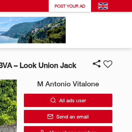
POST YOUR AD
BVA – Look Union Jack
M Antonio Vitalone
All ads user
Send an email