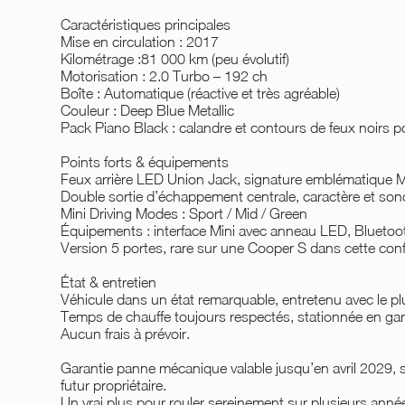
Caractéristiques principales
Mise en circulation : 2017
Kilométrage :81 000 km (peu évolutif)
Motorisation : 2.0 Turbo – 192 ch
Boîte : Automatique (réactive et très agréable)
Couleur : Deep Blue Metallic
Pack Piano Black : calandre et contours de feux noirs po
Points forts & équipements
Feux arrière LED Union Jack, signature emblématique M
Double sortie d’échappement centrale, caractère et sono
Mini Driving Modes : Sport / Mid / Green
Équipements : interface Mini avec anneau LED, Bluetooth
Version 5 portes, rare sur une Cooper S dans cette config
État & entretien
Véhicule dans un état remarquable, entretenu avec le pl
Temps de chauffe toujours respectés, stationnée en gar
Aucun frais à prévoir.
Garantie panne mécanique valable jusqu’en avril 2029, s
futur propriétaire.
Un vrai plus pour rouler sereinement sur plusieurs anné