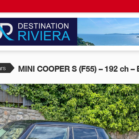
rs
MINI COOPER S (F55) – 192 ch – 