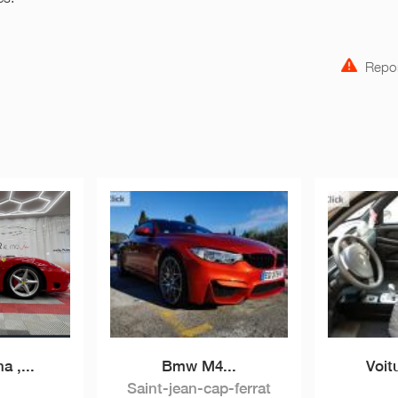
Repor
 ,...
Bmw M4...
Voit
Saint-jean-cap-ferrat