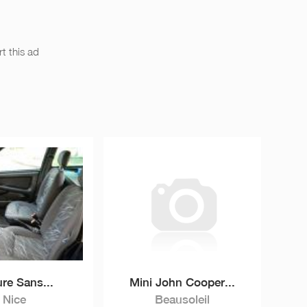
t this ad
ure Sans...
Mini John Cooper...
Nice
Beausoleil