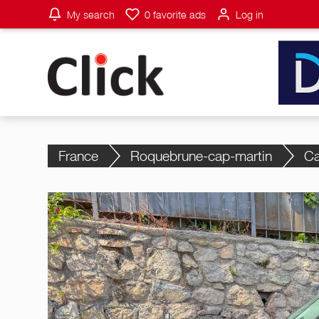
My search
0
favorite ads
Log in
France
Roquebrune-cap-martin
Ca