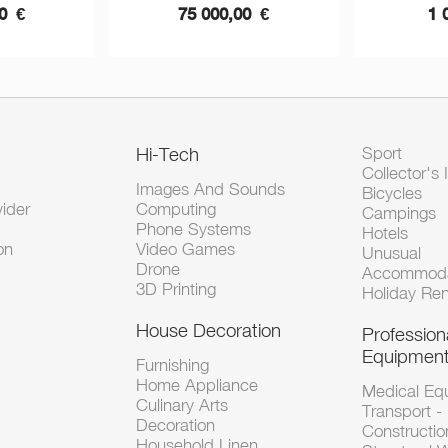
00
€
75 000,00
€
1 
Hi-Tech
Sport
Collector's 
Images And Sounds
Bicycles
vider
Computing
Campings
Phone Systems
Hotels
on
Video Games
Unusual
Drone
Accommoda
3D Printing
Holiday Ren
House Decoration
Profession
Equipmen
Furnishing
Home Appliance
Medical Eq
Culinary Arts
Transport -
Decoration
Constructio
Household Linen