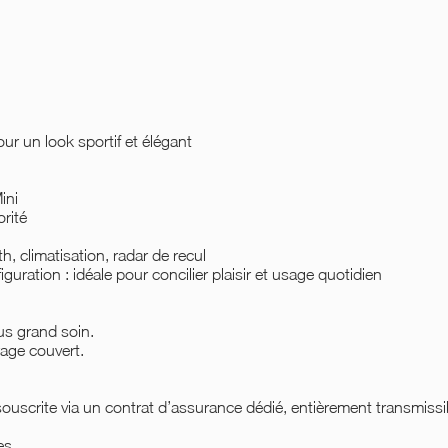
ur un look sportif et élégant
ini
rité
, climatisation, radar de recul
uration : idéale pour concilier plaisir et usage quotidien
us grand soin.
age couvert.
ouscrite via un contrat d’assurance dédié, entièrement transmissi
es.