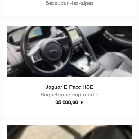
Bézaudun-les-alpes
Jaguar E-Pace HSE
Roquebrune-cap-martin
35 000,00
€