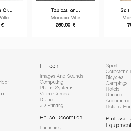
 Or...
Tableau en...
Scul
ille
Monaco-Ville
Mon
0
€
250,00
€
7
Hi-Tech
Sport
Collector's 
Images And Sounds
Bicycles
vider
Computing
Campings
Phone Systems
Hotels
on
Video Games
Unusual
Drone
Accommoda
3D Printing
Holiday Ren
House Decoration
Profession
Equipmen
Furnishing