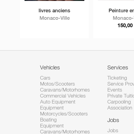
livres anciens
Peinture en
Monaco-Ville
Monaco-V
150,0
Vehicles
Services
Cars
Ticketing
Motos/Scooters
Service Pro
Caravans/Motorhomes
Events
Commercial Vehicles
Private Tuiti
Auto Equipment
Carpooling
Equipment
Association
Motorcycles/Scooters
Boating
Jobs
Equipment
Jobs
Caravans/Motorhomes