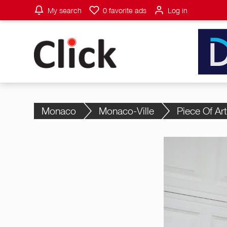
My search
0
favorite ads
Log in
Monaco
Monaco-Ville
Piece Of Ar