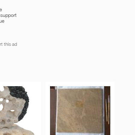
e
u support
que
s
t this ad