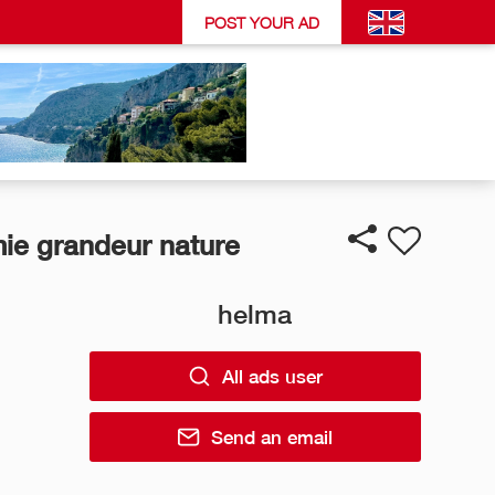
POST YOUR AD
ie grandeur nature
helma
All ads user
Send an email