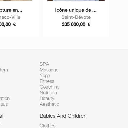
pture en...
Icône unique de ...
aco-Ville
Saint-Dévote
00,00
€
335 000,00
€
SPA
Item
Massage
Yoga
Fitness
Coaching
Nutrition
tion
Beauty
tals
Aesthetic
al
Babies And Children
t
Clothes