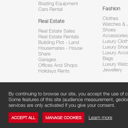
Boating Equipment
Fashion
Cars Rental
Clothes
Real Estate
Watches & J
Shoes
Real Estate Sales
Accessorie
Real Estate Rentals
Luxury Clot
Building Plot - Land
Luxury Sho
Housemates - House
Luxury Acce
Share
Bags
Garages
Luxury Wat
Offices And Shops
Jewellery
Holidays Rents
By continuing to browse our site, you accept the use of c
Some features of this site (audience measurement, geoloca
services are only activated if you give your consent.
Learn more
ACCEPT ALL
MANAGE COOKIES
Copyright ©
Click
/ Powered by
Script PAG