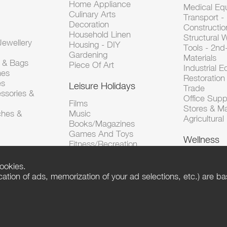
Home Appliance
Medical Eq
Culinary Arts
Transport -
Decoration
Constructio
Household Linen
Structural 
ewellery
Housing - DIY
Tools - 2n
Gardening
Materials
s & Bags
Piece Of Art
Industrial 
hes
Restoration 
es
Leisure Holidays
Trade
ssories &
Office Supp
Films
Stores & M
ches &
Music
Agricultura
Books/Magazines
Games And Toys
Wellness
Fitness/Recreation
ookies.
tion of ads, memorization of your ad selections, etc.) are bas