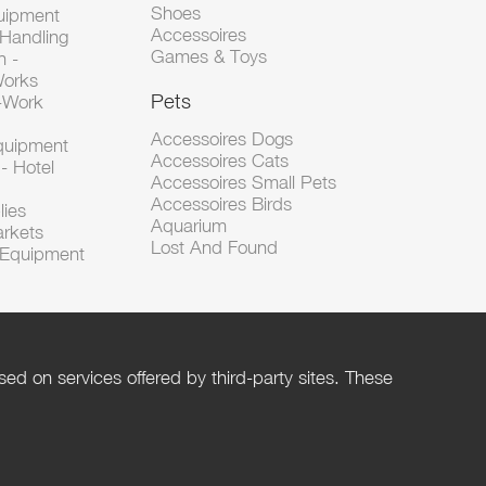
Shoes
uipment
Accessoires
 Handling
Games & Toys
n -
Works
Pets
d-Work
Accessoires Dogs
Equipment
Accessoires Cats
- Hotel
Accessoires Small Pets
Accessoires Birds
lies
Aquarium
arkets
Lost And Found
l Equipment
ed on services offered by third-party sites. These
Help
Privacy Policy
Rules and Policies
Management of cookies
Terms of Use
Contact us
Terms of Sales