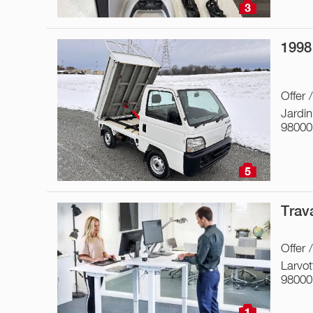
3
1998
Offer 
Jardin
98000
5
Trava
Offer 
Larvot
98000
1