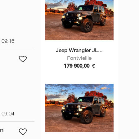
t 09:16
Jeep Wrangler JL...
Fontvieille
179 900,00
€
t 09:04
on