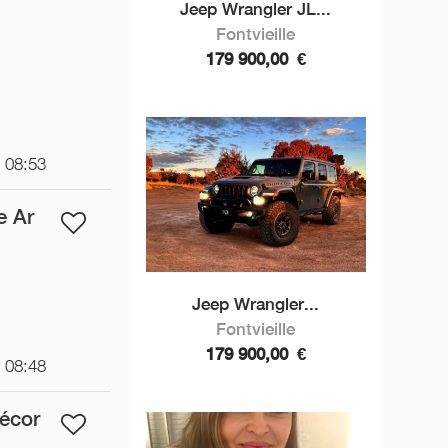
Jeep Wrangler JL...
Fontvieille
179 900,00
€
t 08:53
e Ar
Jeep Wrangler...
Fontvieille
179 900,00
€
t 08:48
Décor