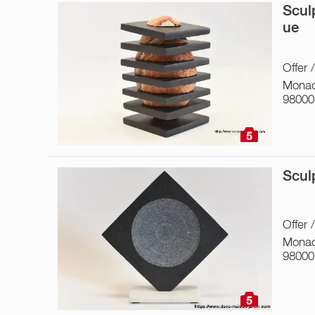
Scul
ue
Offer 
Monac
98000
5
Scul
Offer 
Monac
98000
5