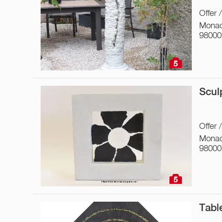
Offer 
Monac
98000
5
Scul
Offer 
Monac
98000
5
Tabl