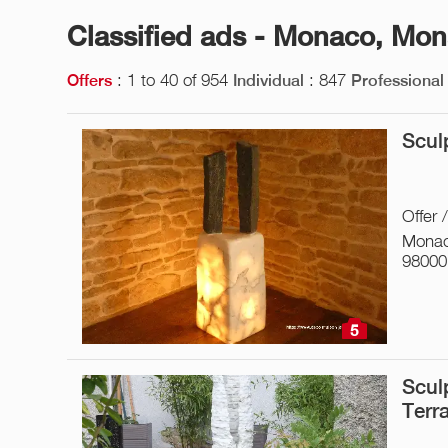
Classified ads - Monaco, Mon
: 1 to 40 of 954
: 847
Offers
Individual
Professional
Scul
Offer 
Monac
98000
5
Scul
Terr