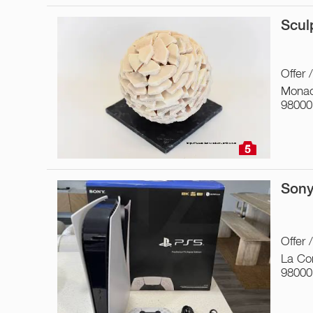
Scul
Offer 
Monac
98000
5
Sony
Offer
La Co
98000