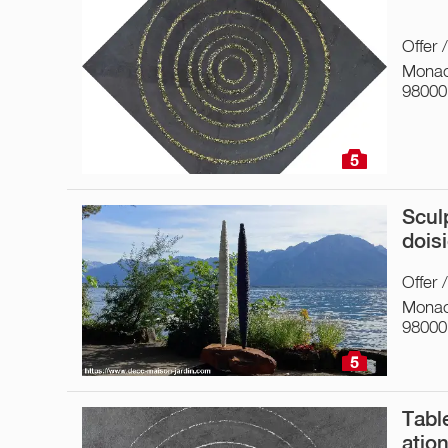
Offer 
Monac
98000
5
Scul
doisi
Offer 
Monac
98000
5
Tabl
atio