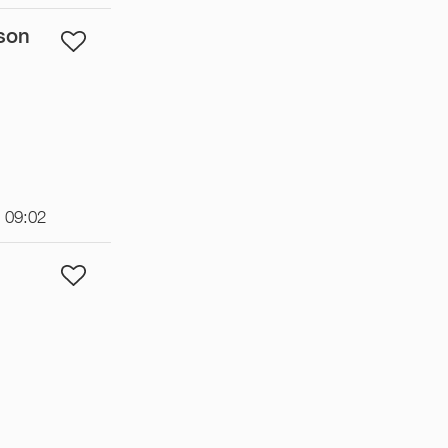
ison
t 09:02