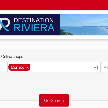
Online shops
Monaco
×
+1
Al
Monaco
×
Monaco-Ville
×
Around me
Remove
Validate