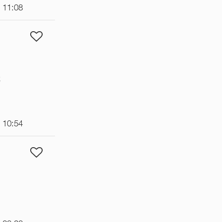
t 11:08
€
t 10:54