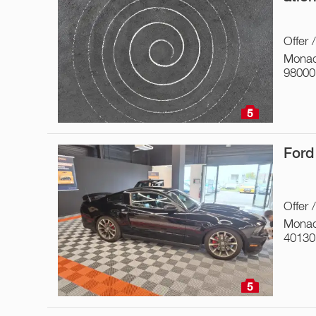
Offer 
Monac
98000
5
Ford
Offer 
Monac
40130
5