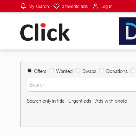
My search
0
favorite ads
Log in
Offers
Wanted
Swaps
Donations
Search only in title
Urgent ads
Ads with photo