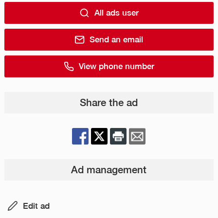
All ads user
Send an email
View phone number
Share the ad
Ad management
Edit ad