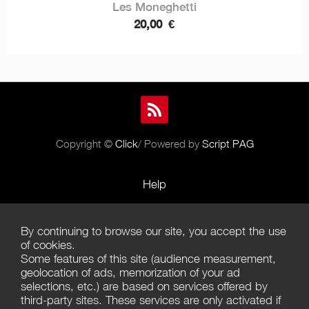
Les Moneghetti
20,00
€
Copyright ©
Click
/ Powered by
Script PAG
Help
Rules and Policies
By continuing to browse our site, you accept the use
Terms of Use
of cookies.
Some features of this site (audience measurement,
Terms of Sales
geolocation of ads, memorization of your ad
selections, etc.) are based on services offered by
Privacy Policy
third-party sites. These services are only activated if