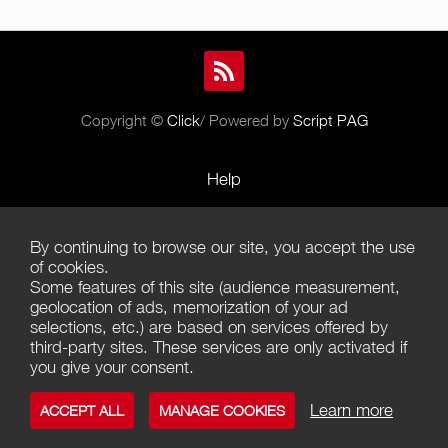
Copyright ©
Click
/ Powered by
Script PAG
Help
Rules and Policies
By continuing to browse our site, you accept the use
Terms of Use
of cookies.
Some features of this site (audience measurement,
Terms of Sales
geolocation of ads, memorization of your ad
selections, etc.) are based on services offered by
Privacy Policy
third-party sites. These services are only activated if
you give your consent.
Management of cookies
Learn more
ACCEPT ALL
MANAGE COOKIES
Contact us