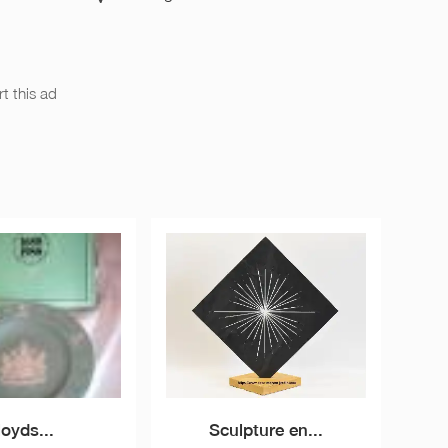
t this ad
loyds...
Sculpture en...