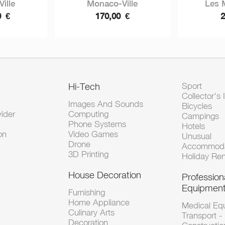
ille
Monaco-Ville
Les 
0
€
170,00
€
Hi-Tech
Sport
Collector's 
Images And Sounds
Bicycles
vider
Computing
Campings
Phone Systems
Hotels
on
Video Games
Unusual
Drone
Accommoda
3D Printing
Holiday Ren
House Decoration
Profession
Equipmen
Furnishing
Home Appliance
Medical Eq
Culinary Arts
Transport -
Decoration