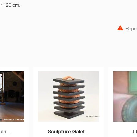
r : 20 cm.
Repor
en...
Sculpture Galet...
L