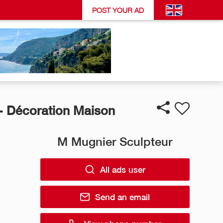
POST YOUR AD
 - Décoration Maison
M Mugnier Sculpteur
All ads user
Send an email