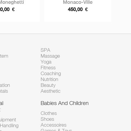
Moneghetti
Monaco-Ville
20,00
€
450,00
€
SPA
Item
Massage
Yoga
Fitness
Coaching
Nutrition
tion
Beauty
tals
Aesthetic
al
Babies And Children
t
Clothes
Shoes
uipment
Accessoires
 Handling
Games & Toys