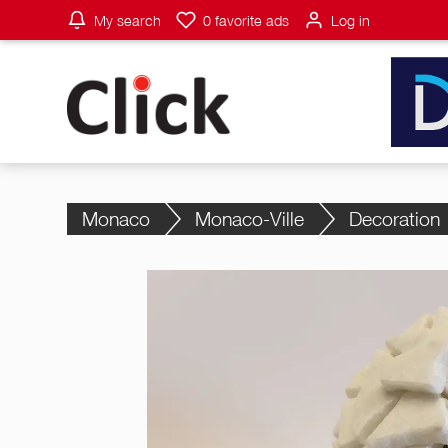
My search
0
favorite ads
Log in
Monaco
Monaco-Ville
Decoration