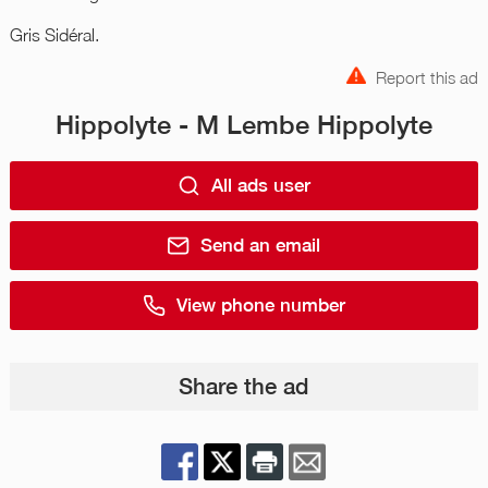
Gris Sidéral.
Report this ad
Hippolyte - M Lembe Hippolyte
All ads user
Send an email
View phone number
Share the ad