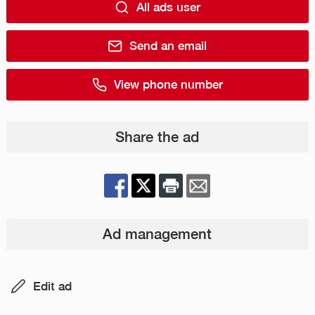
All ads user
Send an email
View phone number
Share the ad
Ad management
Edit ad