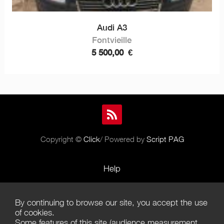
Audi A3
Fontvieille
5 500,00
€
Copyright ©
Click
/ Powered by
Script PAG
Help
Rules and Policies
By continuing to browse our site, you accept the use
Terms of Use
of cookies.
Some features of this site (audience measurement,