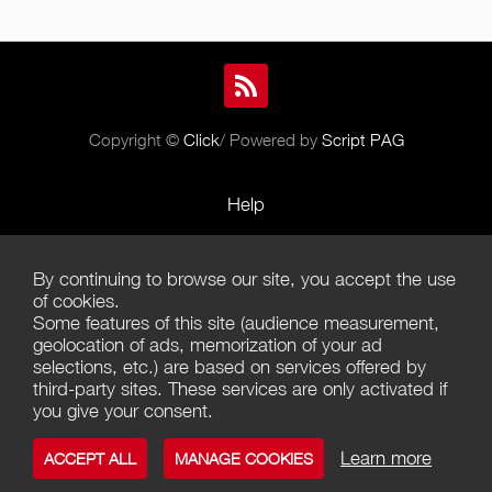
Copyright ©
Click
/ Powered by
Script PAG
Help
Rules and Policies
By continuing to browse our site, you accept the use
Terms of Use
of cookies.
Some features of this site (audience measurement,
Terms of Sales
geolocation of ads, memorization of your ad
selections, etc.) are based on services offered by
Privacy Policy
third-party sites. These services are only activated if
you give your consent.
Management of cookies
Learn more
ACCEPT ALL
MANAGE COOKIES
Contact us