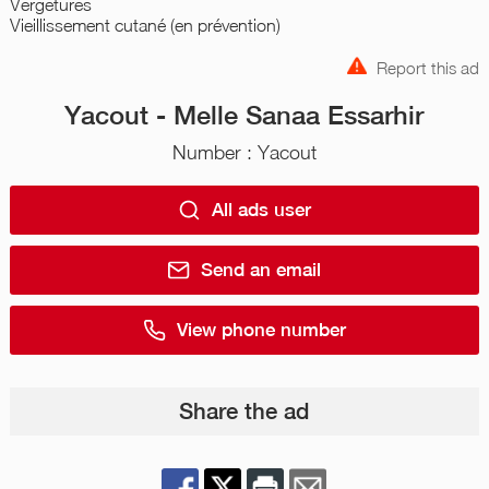
Vergetures
Vieillissement cutané (en prévention)
Report this ad
Yacout - Melle Sanaa Essarhir
Number : Yacout
All ads user
Send an email
View phone number
Share the ad