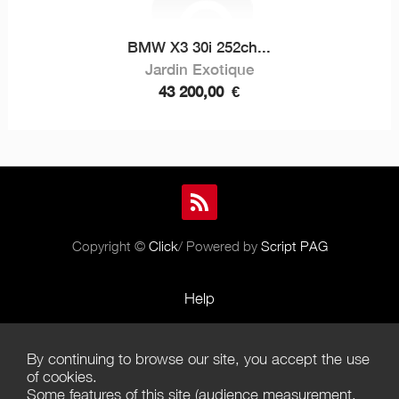
BMW X3 30i 252ch...
Jardin Exotique
43 200,00
€
Copyright ©
Click
/ Powered by
Script PAG
Help
Rules and Policies
By continuing to browse our site, you accept the use
Terms of Use
of cookies.
Some features of this site (audience measurement,