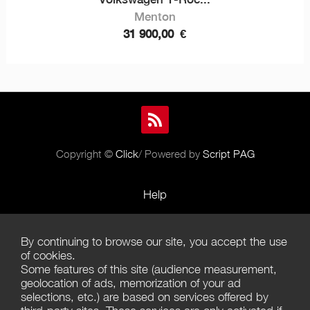
Menton
31 900,00
€
Copyright ©
Click
/ Powered by
Script PAG
Help
Rules and Policies
By continuing to browse our site, you accept the use
Terms of Use
of cookies.
Some features of this site (audience measurement,
Terms of Sales
geolocation of ads, memorization of your ad
selections, etc.) are based on services offered by
Privacy Policy