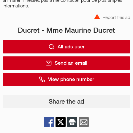
informations.
Report this ad
Ducret - Mme Maurine Ducret
All ads user
Send an email
View phone number
Share the ad