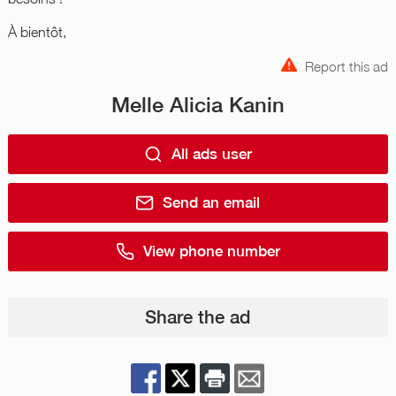
À bientôt,
Report this ad
Melle Alicia Kanin
All ads user
Send an email
View phone number
Share the ad