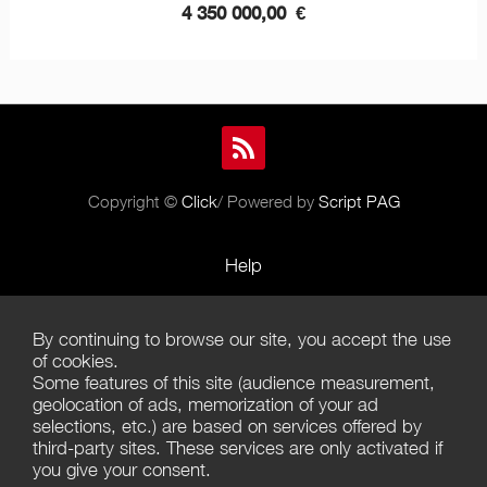
4 350 000,00
€
Copyright ©
Click
/ Powered by
Script PAG
Help
Rules and Policies
By continuing to browse our site, you accept the use
Terms of Use
of cookies.
Some features of this site (audience measurement,
Terms of Sales
geolocation of ads, memorization of your ad
selections, etc.) are based on services offered by
Privacy Policy
third-party sites. These services are only activated if
you give your consent.
Management of cookies