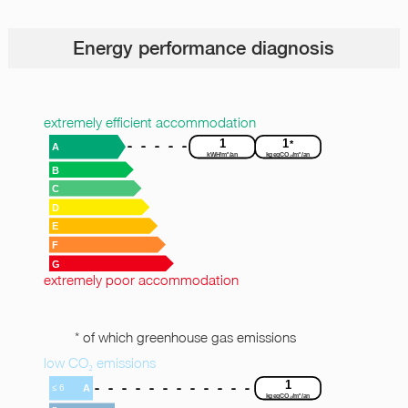
Energy performance diagnosis
extremely efficient accommodation
1
1
*
A
kWH/m²/an
kgeqCO₂/m²/an
B
C
D
E
F
G
extremely poor accommodation
* of which greenhouse gas emissions
low CO₂ emissions
1
A
≤ 6
kgeqCO₂/m²/an