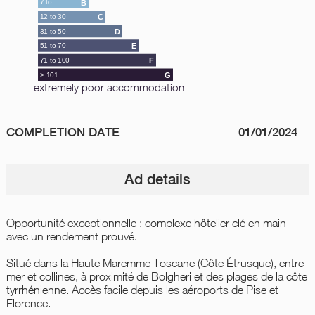
7 to
B
11
12 to 30
C
31 to 50
D
51 to 70
E
71 to 100
F
> 101
G
extremely poor accommodation
COMPLETION DATE
01/01/2024
Ad details
Opportunité exceptionnelle : complexe hôtelier clé en main
avec un rendement prouvé.
Situé dans la Haute Maremme Toscane (Côte Étrusque), entre
mer et collines, à proximité de Bolgheri et des plages de la côte
tyrrhénienne. Accès facile depuis les aéroports de Pise et
Florence.