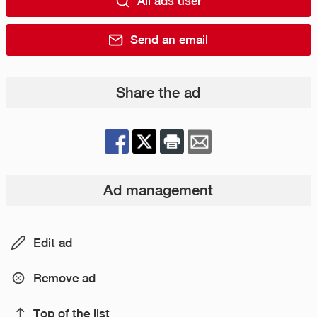
All ads user
Send an email
Share the ad
Ad management
Edit ad
Remove ad
Top of the list