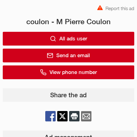
Report this ad
coulon - M Pierre Coulon
All ads user
Send an email
View phone number
Share the ad