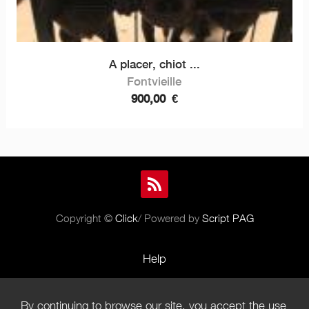
A placer, chiot ...
Fontvieille
900,00
€
Copyright ©
Click
/ Powered by
Script PAG
Help
Rules and Policies
By continuing to browse our site, you accept the use