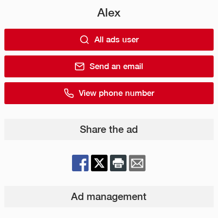
Alex
All ads user
Send an email
View phone number
Share the ad
Ad management