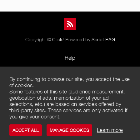
Copyright ©
Click
/ Powered by
Script PAG
Help
Rules and Policies
By continuing to browse our site, you accept the use
Terms of Use
of cookies.
Some features of this site (audience measurement,
Terms of Sales
geolocation of ads, memorization of your ad
selections, etc.) are based on services offered by
Privacy Policy
third-party sites. These services are only activated if
you give your consent.
Management of cookies
Learn more
ACCEPT ALL
MANAGE COOKIES
Contact us