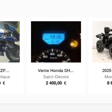
ZF...
Vente Honda SH...
2025
tique
Saint-Dévote
Mon
0
€
2 400,00
€
8 