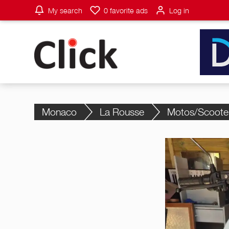
My search
0
favorite ads
Log in
Monaco
La Rousse
Motos/Scoote