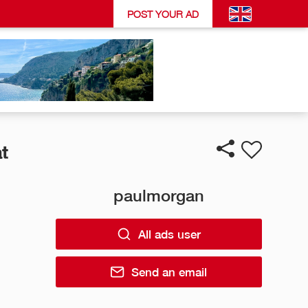
POST YOUR AD
t
paulmorgan
All ads user
Send an email