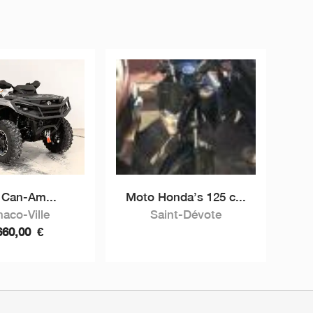
 Can-Am...
Moto Honda’s 125 c...
aco-Ville
Saint-Dévote
660,00
€