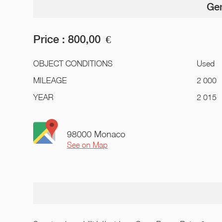
Gen
Price :
800,00
€
OBJECT CONDITIONS
Used
MILEAGE
2 000
YEAR
2 015
98000 Monaco
See on Map