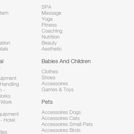
SPA
Item
Massage
Yoga
Fitness
Coaching
Nutrition
tion
Beauty
tals
Aesthetic
al
Babies And Children
t
Clothes
Shoes
uipment
Accessoires
 Handling
Games & Toys
n -
Works
Pets
d-Work
Accessoires Dogs
Equipment
Accessoires Cats
- Hotel
Accessoires Small Pets
Accessoires Birds
lies