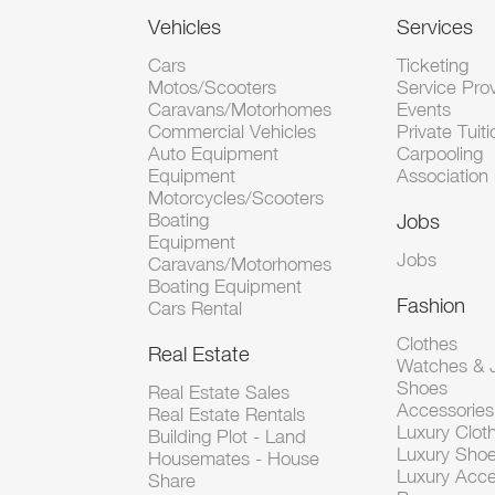
Vehicles
Services
Cars
Ticketing
Motos/Scooters
Service Pro
Caravans/Motorhomes
Events
Commercial Vehicles
Private Tuiti
Auto Equipment
Carpooling
Equipment
Association
Motorcycles/Scooters
Boating
Jobs
Equipment
Jobs
Caravans/Motorhomes
Boating Equipment
Fashion
Cars Rental
Clothes
Real Estate
Watches & J
Shoes
Real Estate Sales
Accessorie
Real Estate Rentals
Luxury Clot
Building Plot - Land
Luxury Sho
Housemates - House
Luxury Acce
Share