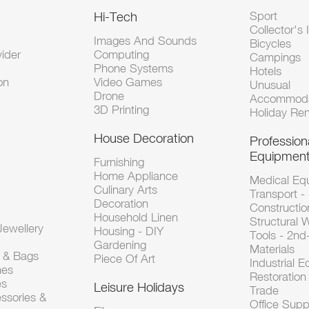
Hi-Tech
Sport
Collector's 
Images And Sounds
Bicycles
vider
Computing
Campings
Phone Systems
Hotels
on
Video Games
Unusual
Drone
Accommoda
3D Printing
Holiday Ren
House Decoration
Profession
Equipmen
Furnishing
Home Appliance
Medical Eq
Culinary Arts
Transport -
Decoration
Constructio
Household Linen
Structural 
ewellery
Housing - DIY
Tools - 2n
Gardening
Materials
s & Bags
Piece Of Art
Industrial 
hes
Restoration 
es
Leisure Holidays
Trade
ssories &
Office Supp