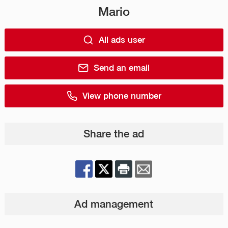
Mario
All ads user
Send an email
View phone number
Share the ad
Ad management