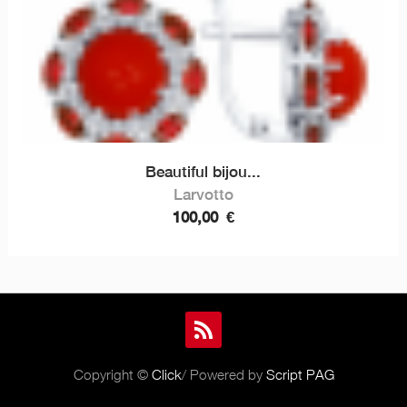
Beautiful bijou...
Larvotto
100,00
€
Copyright ©
Click
/ Powered by
Script PAG