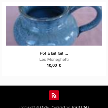
Pot à lait fait ...
Les Moneghetti
10,00
€
Copyright ©
Click
/ Powered by
Script PAG