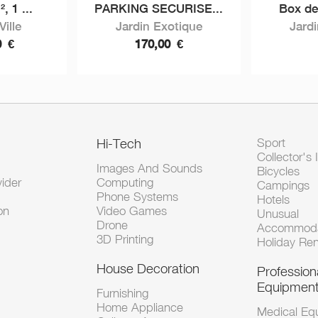
, 1 ...
PARKING SECURISE...
Box de
ille
Jardin Exotique
Jard
0
€
170,00
€
Hi-Tech
Sport
Collector's 
Images And Sounds
Bicycles
vider
Computing
Campings
Phone Systems
Hotels
on
Video Games
Unusual
Drone
Accommoda
3D Printing
Holiday Ren
House Decoration
Profession
Equipmen
Furnishing
Home Appliance
Medical Eq