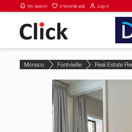
My search
0
favorite ads
Log in
Monaco
Fontvieille
Real Estate Re