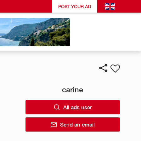
POST YOUR AD
carine
All ads user
Send an email