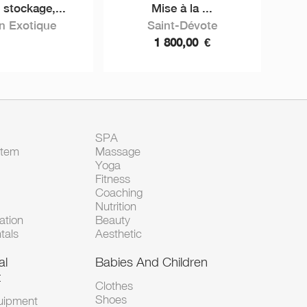
 stockage,...
Mise à la ...
in Exotique
Saint-Dévote
1 800,00
€
SPA
Item
Massage
Yoga
Fitness
Coaching
Nutrition
tion
Beauty
tals
Aesthetic
al
Babies And Children
t
Clothes
Shoes
uipment