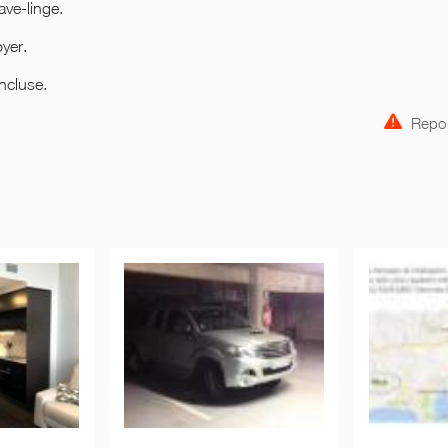
ave-linge.
oyer.
ncluse.
Repor