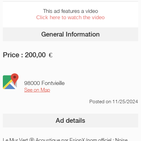
This ad features a video
Click here to watch the video
General Information
Price :
200,00
€
98000 Fontvieille
See on Map
Posted
on 11/25/2024
Ad details
Le Mur Vert Ⓡ Acoustique par EsionX (nom officiel : Noise