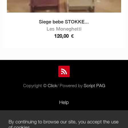
Siege bebe STOKKE...
Les Moneghetti
120,00
€
Copyright ©
Click
/ Powered by
Script PAG
Help
Rules and Policies
By continuing to browse our site, you accept the use
Terms of Use
of cookies.