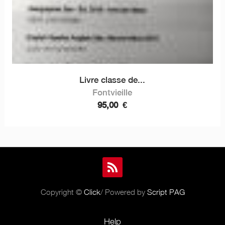
Livre classe de...
Fontvieille
95,00
€
Copyright ©
Click
/ Powered by
Script PAG
Help