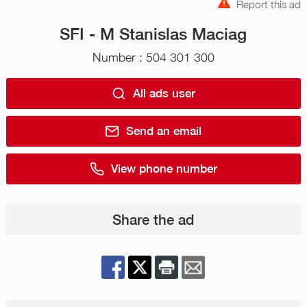
Report this ad
SFI - M Stanislas Maciag
Number : 504 301 300
All ads user
Send an email
View phone number
Share the ad