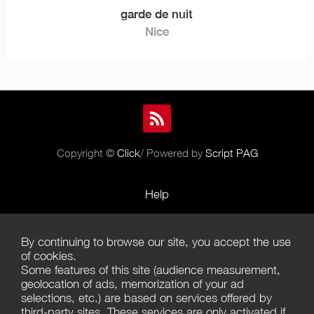
garde de nuit
Nice
Copyright ©
Click
/ Powered by
Script PAG
Help
Rules and Policies
By continuing to browse our site, you accept the use
Terms of Use
of cookies.
Some features of this site (audience measurement,
Terms of Sales
geolocation of ads, memorization of your ad
selections, etc.) are based on services offered by
Privacy Policy
third-party sites. These services are only activated if