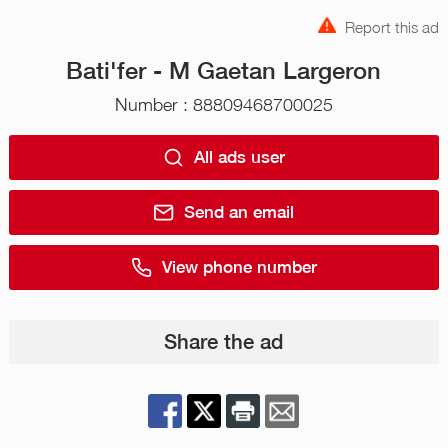
Report this ad
Bati'fer - M Gaetan Largeron
Number : 88809468700025
All ads user
Send an email
View phone number
Share the ad