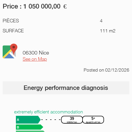
Price :
1 050 000,00
€
PIÈCES
4
SURFACE
111 m2
06300 Nice
See on Map
Posted
on 02/12/2026
Energy performance diagnosis
extremely efficient accommodation
39
5
*
A
kWH/m²/an
kgeqCO₂/m²/an
B