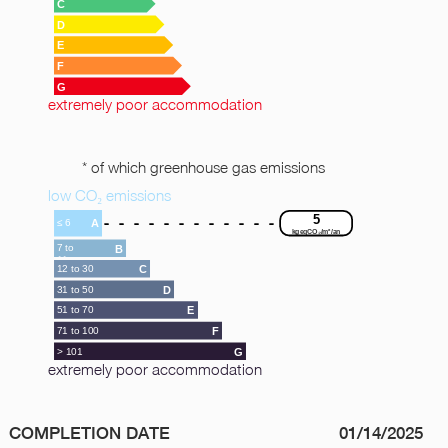
C
D
E
F
G
extremely poor accommodation
* of which greenhouse gas emissions
low CO₂ emissions
5
A
≤ 6
kgeqCO₂/m²/an
7 to
B
11
12 to 30
C
31 to 50
D
51 to 70
E
71 to 100
F
> 101
G
extremely poor accommodation
COMPLETION DATE
01/14/2025