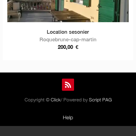
Location sesonier
Roquebrune-cap-martin
200,00
€
Copyright ©
Click
/ Powered by
Script PAG
Help
Rules and Policies