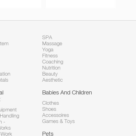
SPA
Item
Massage
Yoga
Fitness
Coaching
Nutrition
tion
Beauty
tals
Aesthetic
al
Babies And Children
t
Clothes
Shoes
uipment
Accessoires
 Handling
Games & Toys
n -
Works
Pets
d-Work