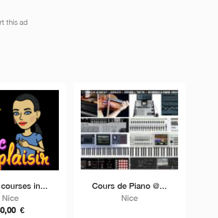
t this ad
courses in...
Cours de Piano @...
Nice
Nice
40,00
€