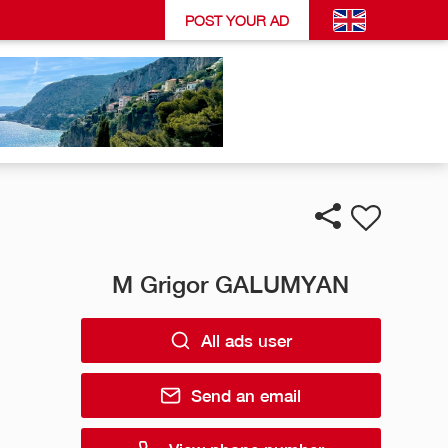
POST YOUR AD
M Grigor GALUMYAN
All ads user
Send an email