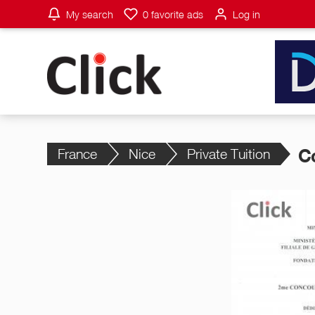
My search
0
favorite ads
Log in
France
Nice
Private Tuition
C