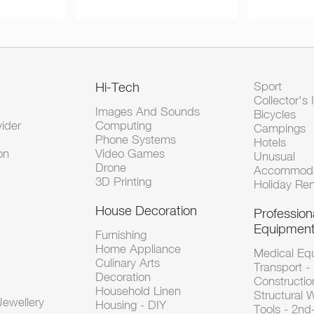
Hi-Tech
Sport
Collector's 
Images And Sounds
Bicycles
vider
Computing
Campings
Phone Systems
Hotels
on
Video Games
Unusual
Drone
Accommoda
3D Printing
Holiday Ren
House Decoration
Profession
Equipmen
Furnishing
Home Appliance
Medical Eq
Culinary Arts
Transport -
Decoration
Constructio
Household Linen
Structural 
ewellery
Housing - DIY
Tools - 2n