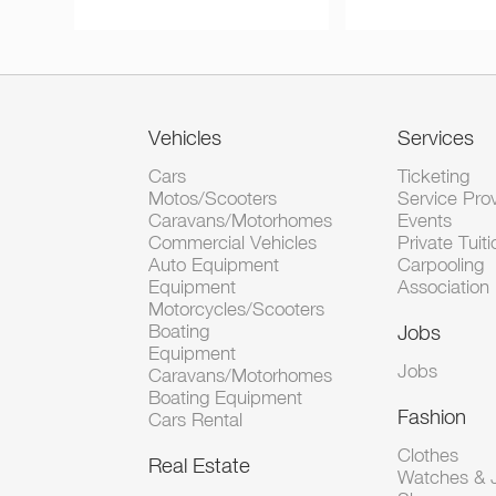
Vehicles
Services
Cars
Ticketing
Motos/Scooters
Service Pro
Caravans/Motorhomes
Events
Commercial Vehicles
Private Tuiti
Auto Equipment
Carpooling
Equipment
Association
Motorcycles/Scooters
Boating
Jobs
Equipment
Jobs
Caravans/Motorhomes
Boating Equipment
Fashion
Cars Rental
Clothes
Real Estate
Watches & J