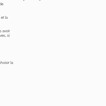
 de
et la
 avoir
ves, si
hoisir la