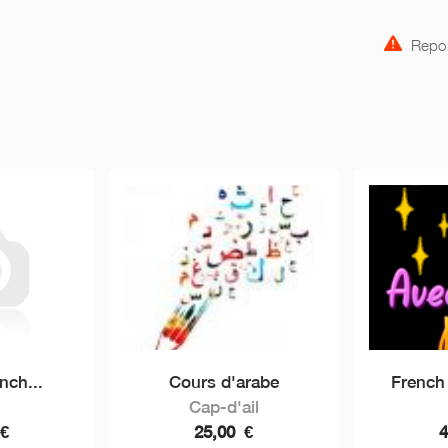
Repor
nch...
Cours d'arabe
French 
Cap-d'ail
€
25,00
€