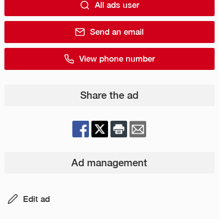
All ads user
Send an email
View phone number
Share the ad
Ad management
Edit ad