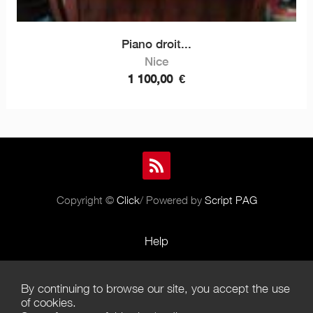
Piano droit...
Nice
1 100,00
€
Copyright ©
Click
/ Powered by
Script PAG
Help
Rules and Policies
By continuing to browse our site, you accept the use
Terms of Use
of cookies.