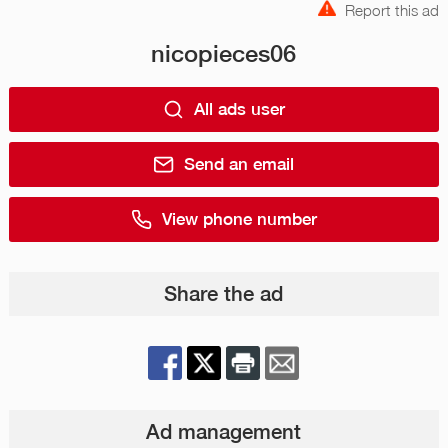
Report this ad
nicopieces06
All ads user
Send an email
View phone number
Share the ad
Ad management