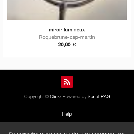
miroir lumineux
Roquebrune-cap-martin
20,00
€
Copyright ©
Click
/ Powered by
Script PAG
Help
Rules and Policies