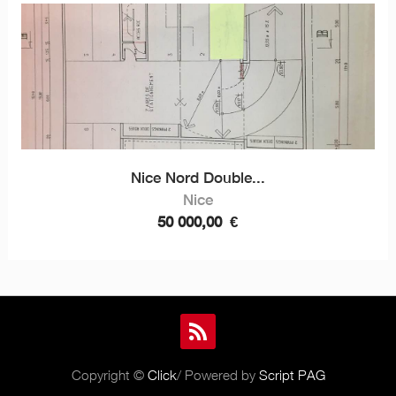
Nice Nord Double...
Nice
50 000,00
€
Copyright ©
Click
/ Powered by
Script PAG