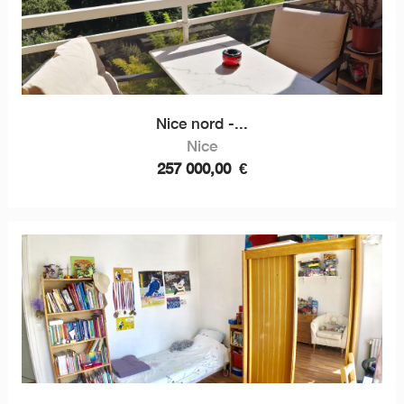
Nice nord -...
Nice
257 000,00
€