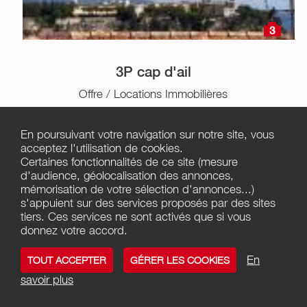
3
3P cap d'ail
Offre / Locations Immobilières
Cap-d'ail
06320 Cap-d'ail
En poursuivant votre navigation sur notre site, vous
1 400,00
€
acceptez l'utilisation de cookies.
Certaines fonctionnalités de ce site (mesure
Déposée le 25/11/2024 à 15h21
d'audience, géolocalisation des annonces,
mémorisation de votre sélection d'annonces...)
s'appuient sur des services proposés par des sites
tiers. Ces services ne sont activés que si vous
donnez votre accord.
En
TOUT ACCEPTER
GÉRER LES COOKIES
savoir plus